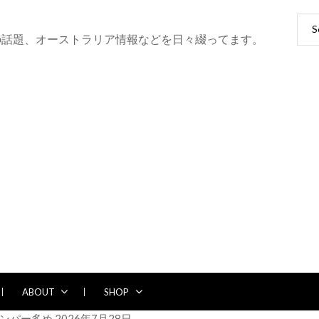
Sear
for:
の話題、オーストラリア情報などを日々綴ってます。
ABOUT
SHOP
たダンパー多め
2026年7月28日