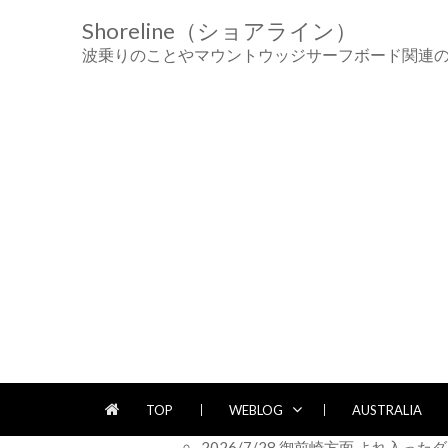
Skip
Skip
Shoreline（ショアライン）
to
to
波乗りのことやマウントウッジサーフボード関連
navigation
content
TOP
WEBLOG
AUSTRALIA
2026/7/28 御前崎方面 よれ入っ