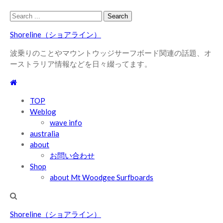
Skip
Skip
Search
to
to
for:
Shoreline（ショアライン）
navigation
content
波乗りのことやマウントウッジサーフボード関連の話題、オ
ーストラリア情報などを日々綴ってます。
TOP
Weblog
wave info
australia
about
お問い合わせ
Shop
about Mt Woodgee Surfboards
Shoreline（ショアライン）