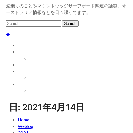
波乗りのことやマウントウッジサーフボード関連の話題、オ
ーストラリア情報などを日々綴ってます。
Search
for:
TOP
WEBLOG
WAVE INFO
AUSTRALIA
ABOUT
お問い合わせ
SHOP
ABOUT MT WOODGEE SURFBOARDS
Recent News
日:
2021年4月14日
2026/7/28 御前崎方面 よれ入ったダンパー多め
2026
年7月28日
Home
2026/6/4 静波 風弱く見た目よりできました
Weblog
2026年6
月4日
2021