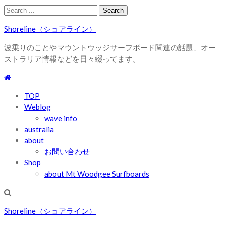
Skip
Skip
Search
to
to
for:
Shoreline（ショアライン）
navigation
content
波乗りのことやマウントウッジサーフボード関連の話題、オー
ストラリア情報などを日々綴ってます。
TOP
Weblog
wave info
australia
about
お問い合わせ
Shop
about Mt Woodgee Surfboards
Shoreline（ショアライン）