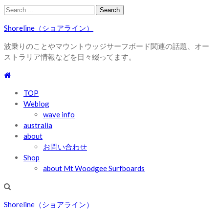
Skip
Skip
Search
to
to
for:
Shoreline（ショアライン）
navigation
content
波乗りのことやマウントウッジサーフボード関連の話題、オー
ストラリア情報などを日々綴ってます。
TOP
Weblog
wave info
australia
about
お問い合わせ
Shop
about Mt Woodgee Surfboards
Shoreline（ショアライン）