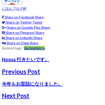
にほんブログ村
Share on Facebook
Share
Share on Twitter
Tweet
Share on Google Plus
Share
Share on Pinterest
Share
Share on Linkedin
Share
Share on Digg
Share
Related tags :
Burleigh
kirra
Noosa 行きたいです。
Previous Post
今年もお世話になりました。
Next Post