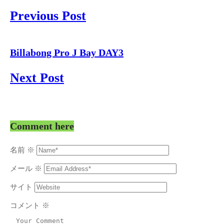
Previous Post
Billabong Pro J Bay DAY3
Next Post
Comment here
名前
※
メール
※
サイト
コメント
※