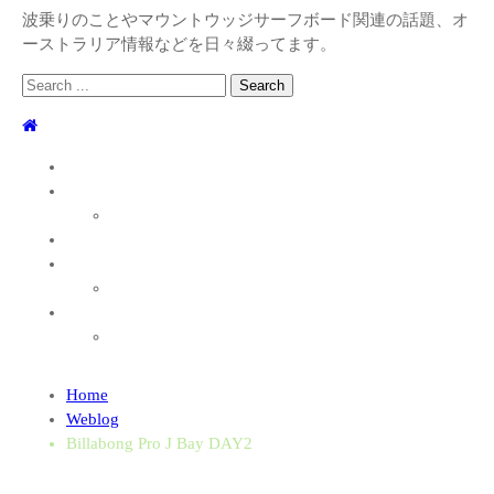
波乗りのことやマウントウッジサーフボード関連の話題、オ
ーストラリア情報などを日々綴ってます。
Search
for:
TOP
WEBLOG
WAVE INFO
AUSTRALIA
ABOUT
お問い合わせ
SHOP
ABOUT MT WOODGEE SURFBOARDS
Recent News
Home
2026/7/28 御前崎方面 よれ入ったダンパー多め
2026年
Weblog
7月28日
Billabong Pro J Bay DAY2
2026/6/4 静波 風弱く見た目よりできました
2026年6月
4日