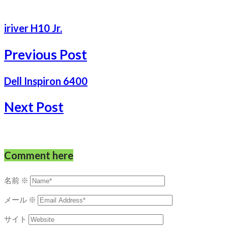
iriver H10 Jr.
Previous Post
Dell Inspiron 6400
Next Post
Comment here
名前
※
メール
※
サイト