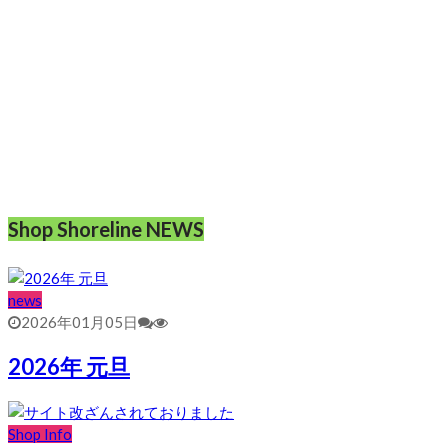
Shop Shoreline NEWS
news
2026年01月05日
2026年 元旦
Shop Info