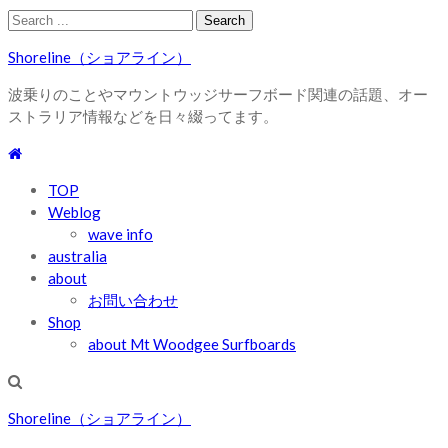
Skip
Skip
Search
to
to
for:
Shoreline（ショアライン）
navigation
content
波乗りのことやマウントウッジサーフボード関連の話題、オー
ストラリア情報などを日々綴ってます。
TOP
Weblog
wave info
australia
about
お問い合わせ
Shop
about Mt Woodgee Surfboards
Shoreline（ショアライン）