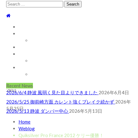
Search
for:
TOP
WEBLOG
WAVE INFO
AUSTRALIA
ABOUT
2026/5/25 御前崎方面 カレント強くブレイク続かず
2026年
お問い合わせ
5月25日
2026/5/13 静波 ダンパー中心
2026年5月13日
SHOP
2026/5/12 静波 久しぶりにいい波
2026年5月12日
ABOUT MT WOODGEE SURFBOARDS
2026/7/28 御前崎方面 よれ入ったダンパー多め
2026年7月
Recent News
28日
2026/6/4 静波 風弱く見た目よりできました
2026年6月4日
2026/5/25 御前崎方面 カレント強くブレイク続かず
2026年
5月25日
2026/5/13 静波 ダンパー中心
2026年5月13日
2026/5/12 静波 久しぶりにいい波
2026年5月12日
Home
Weblog
2026/7/28 御前崎方面 よれ入ったダンパー多め
2026年7月
Quiksilver Pro France 2012 ケリー優勝！
28日