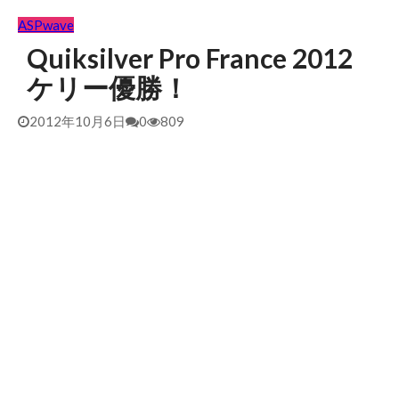
2026/6/4 静波 風弱く見た目よりできました
2026年6月4日
ASP
wave
2026/5/25 御前崎方面 カレント強くブレイク続かず
2026年
5月25日
Quiksilver Pro France 2012
ケリー優勝！
2012年10月6日
0
809