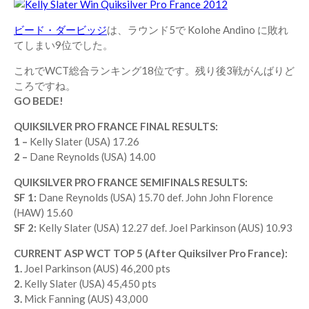
ビード・ダービッジ
は、ラウンド5で Kolohe Andino に敗れ
てしまい9位でした。
これでWCT総合ランキング18位です。残り後3戦がんばりど
ころですね。
GO BEDE!
QUIKSILVER PRO FRANCE FINAL RESULTS:
1 –
Kelly Slater (USA) 17.26
2 –
Dane Reynolds (USA) 14.00
QUIKSILVER PRO FRANCE SEMIFINALS RESULTS:
SF 1:
Dane Reynolds (USA) 15.70 def. John John Florence
(HAW) 15.60
SF 2:
Kelly Slater (USA) 12.27 def. Joel Parkinson (AUS) 10.93
CURRENT ASP WCT TOP 5 (After Quiksilver Pro France):
1.
Joel Parkinson (AUS) 46,200 pts
2.
Kelly Slater (USA) 45,450 pts
3.
Mick Fanning (AUS) 43,000