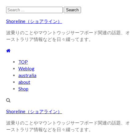
Skip
Skip
Search
to
to
for:
Shoreline（ショアライン）
navigation
content
波乗りのことやマウントウッジサーフボード関連の話題、オ
ーストラリア情報などを日々綴ってます。
TOP
Weblog
australia
about
Shop
Shoreline（ショアライン）
波乗りのことやマウントウッジサーフボード関連の話題、オ
ーストラリア情報などを日々綴ってます。