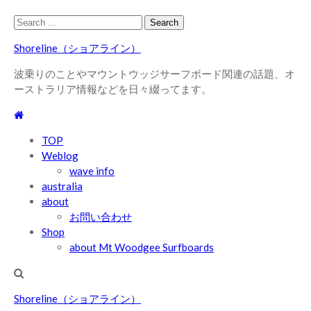
Skip
Skip
Search
to
to
for:
Shoreline（ショアライン）
navigation
content
波乗りのことやマウントウッジサーフボード関連の話題、オ
ーストラリア情報などを日々綴ってます。
TOP
Weblog
wave info
australia
about
お問い合わせ
Shop
about Mt Woodgee Surfboards
Shoreline（ショアライン）