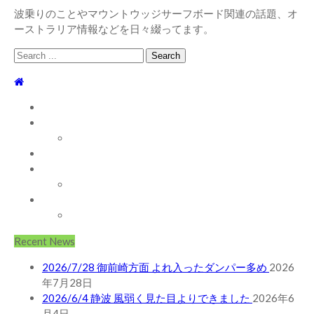
波乗りのことやマウントウッジサーフボード関連の話題、オ
ーストラリア情報などを日々綴ってます。
Search
for:
TOP
WEBLOG
WAVE INFO
AUSTRALIA
ABOUT
お問い合わせ
SHOP
ABOUT MT WOODGEE SURFBOARDS
Recent News
2026/7/28 御前崎方面 よれ入ったダンパー多め
2026
年7月28日
2026/6/4 静波 風弱く見た目よりできました
2026年6
月4日