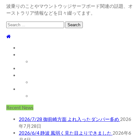
波乗りのことやマウントウッジサーフボード関連の話題、オ
ーストラリア情報などを日々綴ってます。
Search
for:
TOP
WEBLOG
WAVE INFO
AUSTRALIA
ABOUT
お問い合わせ
SHOP
ABOUT MT WOODGEE SURFBOARDS
Recent News
2026/7/28 御前崎方面 よれ入ったダンパー多め
2026
年7月28日
2026/6/4 静波 風弱く見た目よりできました
2026年6
月4日