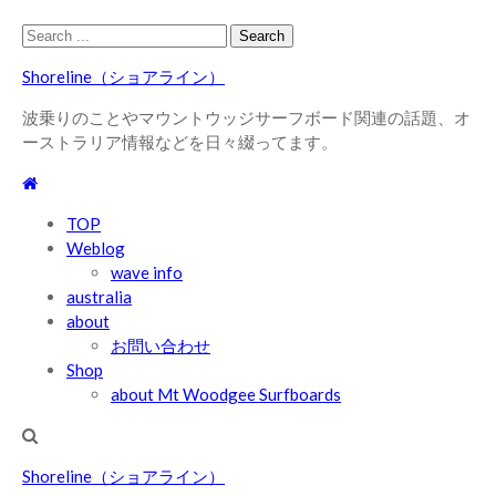
Skip
Skip
Search
to
to
for:
Shoreline（ショアライン）
navigation
content
波乗りのことやマウントウッジサーフボード関連の話題、オ
ーストラリア情報などを日々綴ってます。
TOP
Weblog
wave info
australia
about
お問い合わせ
Shop
about Mt Woodgee Surfboards
Shoreline（ショアライン）