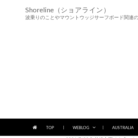
Skip
Skip
Shoreline（ショアライン）
to
to
navigation
content
波乗りのことやマウントウッジサーフボード関連
TOP
WEBLOG
AUSTRALIA