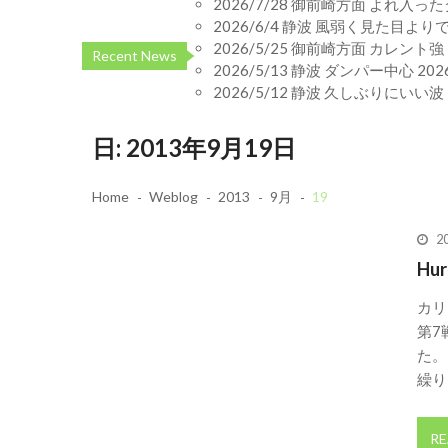
2026/7/28 御前崎方面 よれ入
2026/6/4 静波 風弱く見た目よ
2026/5/25 御前崎方面 カレン
Recent News
2026/5/13 静波 ダンパー中心
20
2026/5/12 静波 久しぶりにいい波
日:
2013年9月19日
Home
Weblog
2013
9月
19
2
Hu
カリ
第7
た。 
繰り
RE