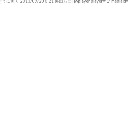
09/20 6:21 磐田方面 [jwplayer player="1" medi