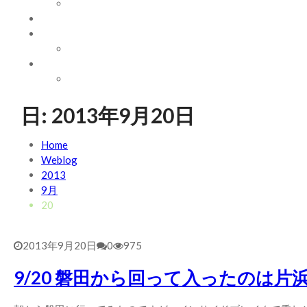
WAVE INFO
AUSTRALIA
ABOUT
お問い合わせ
SHOP
ABOUT MT WOODGEE SURFBOARDS
Recent News
日:
2013年9月20日
2026/7/28 御前崎方面 よれ入ったダンパー多め
2026年
2026/6/4 静波 風弱く見た目よりできました
Home
2026年6月4
2026/5/25 御前崎方面 カレント強くブレイク続かず
Weblog
202
2026/5/13 静波 ダンパー中心
2013
2026年5月13日
2026/5/12 静波 久しぶりにいい波
9月
2026年5月12日
20
2013年9月20日
0
975
9/20 磐田から回って入ったのは片