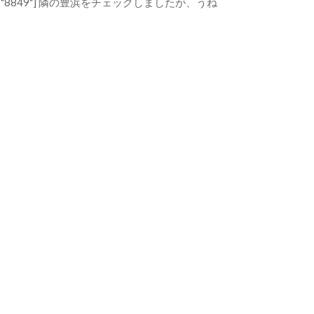
aid="8849"] 隣の豊浜をチェックしましたが、うね