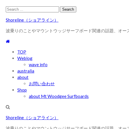
Skip
Skip
Search
to
to
for:
Shoreline（ショアライン）
navigation
content
波乗りのことやマウントウッジサーフボード関連の話題、オー
TOP
Weblog
wave info
australia
about
お問い合わせ
Shop
about Mt Woodgee Surfboards
Shoreline（ショアライン）
波乗りのことやマウントウッジサーフボード関連の話題、オー